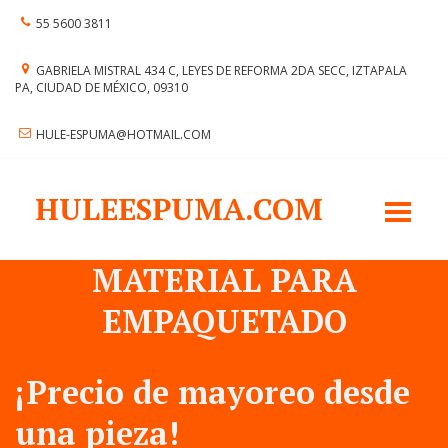
55 5600 3811
GABRIELA MISTRAL 434 C
,
LEYES DE REFORMA 2DA SECC
,
IZTAPALA
PA
,
CIUDAD DE MÉXICO
,
09310
HULE-ESPUMA@HOTMAIL.COM
HULEESPUMA.COM
MATERIAL PARA
EMPAQUETADO
¡Precio de mayoreo desde
una pieza!